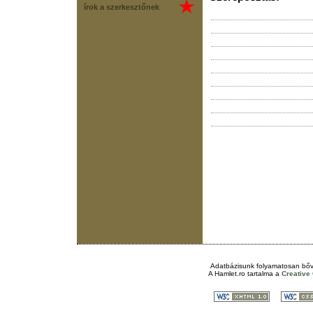
írok a szerkesztőnek
Adatbázisunk folyamatosan bőv
A
Hamlet.ro
tartalma a
Creativ