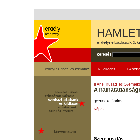
erdély
HAMLET
broadway
erdélyi előadások & kr
keresés
erdélyi színház- és kritikatár:
979 előadás
904 szín
Ariel Ifjúsági és Gyerme
A halhatatlanságr
Hamlet cikkek
színházak műsora
színházi adatbank
gyermekelőadás
és kritikatár
színháznet
Képek
színházi fórum
kinyomtatom
Szereposztás: