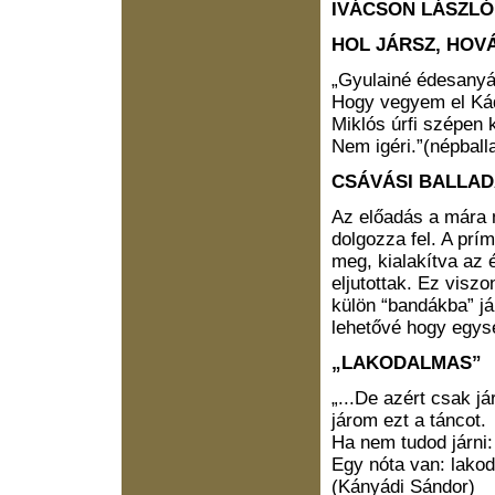
IVÁCSON LÁSZLÓ
HOL JÁRSZ, HOV
„Gyulainé édesanyá
Hogy vegyem el Kád
Miklós úrfi szépen k
Nem igéri.”(népball
CSÁVÁSI BALLAD
Az előadás a mára m
dolgozza fel. A prí
meg, kialakítva az 
eljutottak. Ez visz
külön “bandákba” já
lehetővé hogy egys
„LAKODALMAS”
„...De azért csak j
járom ezt a táncot.
Ha nem tudod járni:
Egy nóta van: lako
(Kányádi Sándor)