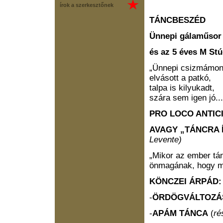
írok a szerkesztőnek
TÁNCBESZÉD
Ünnepi gálaműsor
és az 5 éves M St
„Ünnepi csizmámo
elvásott a patkó,
talpa is kilyukadt,
szára sem igen jó...
PRO LOCO ANTIC
AVAGY „TÁNCRA
Levente)
„Mikor az ember tá
önmagának, hogy má
KÖNCZEI ÁRPÁD:
-
ÖRDÖGVÁLTOZ
-
APÁM TÁNCA
(
ré