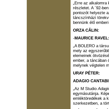
„Erre az alkalomra
részletet. A `92-be
pontozót helyezte 
táncszínházi törekv
bennünk élő emberi-
ORZA CĂLIN:
-
MAURICE RAVEL
„A BOLERO a társula
mely az egyszerűbb
elemeinek ötvözésé
ember, a táncában 
melynek végtelen mo
URAY PÉTER:
ADAGIO CANTABI
„Az M Studio
Adagi
egymásutánja. Képe
emléktöredékek a ke
szerkezetben, a tör