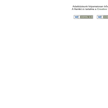
Adatbázisunk folyamatosan bőv
A
Hamlet.ro
tartalma a
Creativ