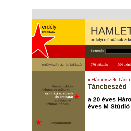
erdély
HAMLET
broadway
erdélyi előadások & kr
keresés
erdélyi színház- és kritikatár:
979 előadás
904 szín
Háromszék Tánce
Táncbeszéd
Hamlet cikkek
színházak műsora
színházi adatbank
és kritikatár
a 20 éves Hár
színháznet
színházi fórum
éves M Stúdió
kinyomtatom