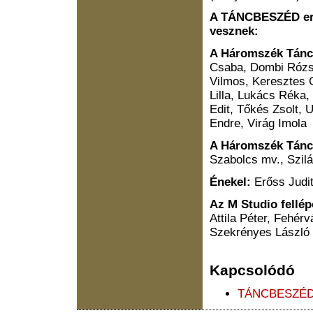
A TÁNCBESZÉD erdé
vesznek:
A Háromszék Tánc
Csaba, Dombi Rózsa
Vilmos, Keresztes 
Lilla, Lukács Réka,
Edit, Tőkés Zsolt, 
Endre, Virág Imola
A Háromszék Tánc
Szabolcs mv., Szilá
Énekel:
Erőss Judi
Az M Studio fellép
Attila Péter, Fehér
Szekrényes László
Kapcsolódó
TÁNCBESZÉ