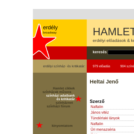
erdély
HAMLET
broadway
erdélyi előadások & kr
keresés
erdélyi színház- és kritikatár:
979 előadás
904 szín
Heltai Jenő
Hamlet cikkek
színházak műsora
színházi adatbank
és kritikatár
Szerző
színháznet
színházi fórum
Naftalin
János vitéz
Tündérlaki lányok
Naftalin
kinyomtatom
Úri menazséria