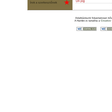
Úri jog
írok a szerkesztőnek
Adatbázisunk folyamatosan bőv
A
Hamlet.ro
tartalma a
Creativ