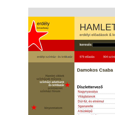
erdély
HAMLET
broadway
erdélyi előadások & kr
keresés
erdélyi színház- és kritikatár:
979 előadás
904 szín
Damokos Csaba
Hamlet cikkek
színházak műsora
színházi adatbank
és kritikatár
Díszlettervező
színháznet
színházi fórum
Nagynyavalya
Világtalanok
Dúl-fúl, és elnémul
Sganarelle
kinyomtatom
A búsképű