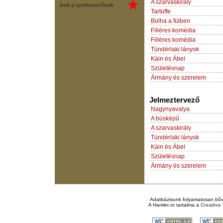
A szarvaskirály
írok a szerkesztőnek
Tartuffe
Bolha a fülben
Filléres komédia
Filléres komédia
Tündérlaki lányok
Káin és Ábel
Születésnap
Ármány és szerelem
Jelmeztervező
Nagynyavalya
A búsképű
A szarvaskirály
Tündérlaki lányok
Káin és Ábel
Születésnap
Ármány és szerelem
Adatbázisunk folyamatosan bőv
A
Hamlet.ro
tartalma a
Creativ