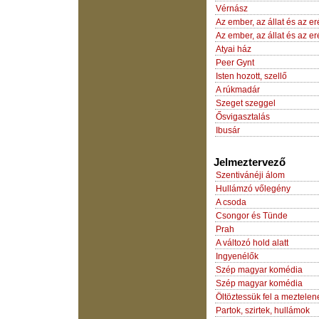
Vérnász
Az ember, az állat és az e
Az ember, az állat és az e
Atyai ház
Peer Gynt
Isten hozott, szellő
A rúkmadár
Szeget szeggel
Ősvigasztalás
Ibusár
Jelmeztervező
Szentivánéji álom
Hullámzó vőlegény
A csoda
Csongor és Tünde
Prah
A változó hold alatt
Ingyenélők
Szép magyar komédia
Szép magyar komédia
Öltöztessük fel a meztelen
Partok, szirtek, hullámok