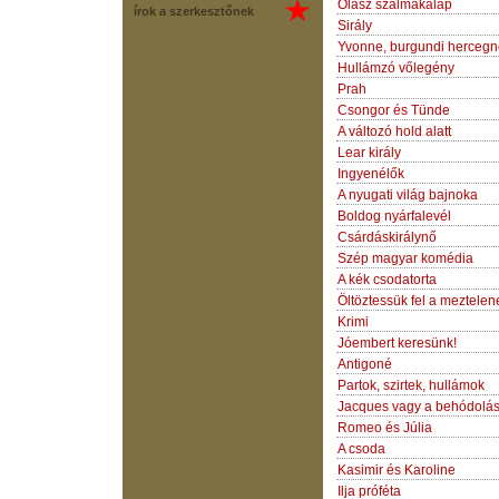
Olasz szalmakalap
írok a szerkesztőnek
Sirály
Yvonne, burgundi hercegn
Hullámzó vőlegény
Prah
Csongor és Tünde
A változó hold alatt
Lear király
Ingyenélők
A nyugati világ bajnoka
Boldog nyárfalevél
Csárdáskirálynő
Szép magyar komédia
A kék csodatorta
Öltöztessük fel a meztelen
Krimi
Jóembert keresünk!
Antigoné
Partok, szirtek, hullámok
Jacques vagy a behódolá
Romeo és Júlia
A csoda
Kasimir és Karoline
Ilja próféta