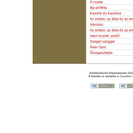
A csoda
Ilja próféta
Kasimir és Karoline
Az ember, az állat és az e
Vérnász
Az ember, az állat és az e
Isten hozott, szellő
Szeget szeggel
Peer Gynt
Ősvigasztalás
Adatbázisunk folyamatosan bőv
A
Hamlet.ro
tartalma a
Creativ