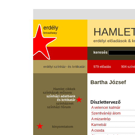
erdély
HAMLET
broadway
erdélyi előadások & kr
keresés
erdélyi színház- és kritikatár:
979 előadás
904 szín
Bartha József
Hamlet cikkek
színházak műsora
színházi adatbank
és kritikatár
Díszlettervező
színháznet
színházi fórum
A velencei kalmár
Szentivánéji álom
A mizantróp
Karnebál
kinyomtatom
A csoda