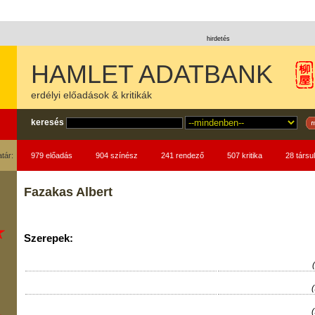
hirdetés
HAMLET ADATBANK
erdélyi előadások & kritikák
keresés
atár:
979 előadás
904 színész
241 rendező
507 kritika
28 társul
Fazakas Albert
Szerepek: