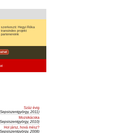
szerkeszti:
Hegyi Réka
transindex
projekt
partenereink
at
Száz évig
(Sepsiszentgyörgy, 2011)
Mozsikácska
(Sepsiszentgyörgy, 2010)
Hol jársz, hová mész?
(Sepsiszentgyörgy, 2008)