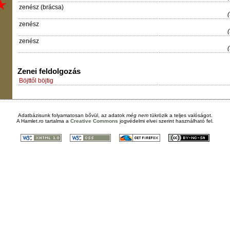
zenész (brácsa)
zenész
zenész
Zenei feldolgozás
Böjttől böjtig
Adatbázisunk folyamatosan bővül, az adatok
még nem
tükrözik a teljes valóságot.
A
Hamlet.ro
tartalma a
Creative Commons
jogvédelmi elvei szerint használható fel.