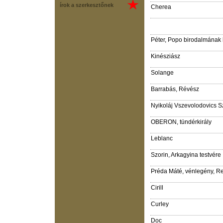
írok a szerkesztőnek
Cherea
Péter, Popo birodalmának 
Kinésziász
Solange
Barrabás, Révész
Nyikoláj Vszevolodovics S
OBERON, tündérkirály
Leblanc
Szorin, Arkagyina testvére
Préda Máté, vénlegény, R
Cirill
Curley
Doc