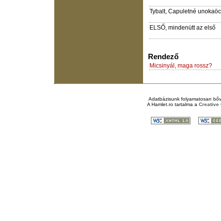
Tybalt, Capuletné unokaö
ELSŐ, mindenütt az első
Rendező
Micsinyál, maga rossz?
Adatbázisunk folyamatosan bőv
A
Hamlet.ro
tartalma a
Creativ