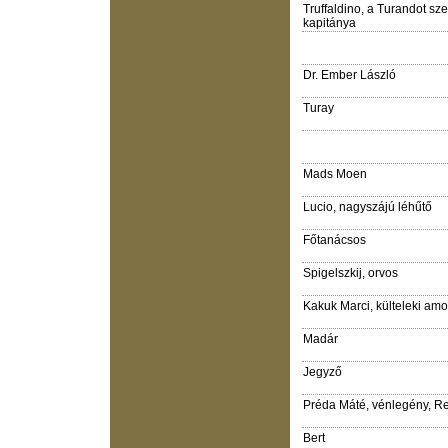
Truffaldino, a Turandot sz
kapitánya
Dr. Ember László
Turay
Mads Moen
Lucio, nagyszájú léhűtő
Főtanácsos
Spigelszkij, orvos
Kakuk Marci, külteleki am
Madár
Jegyző
Préda Máté, vénlegény, R
Bert