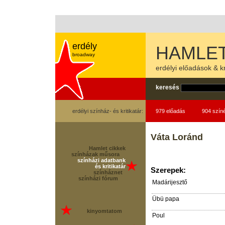
erdély
HAMLET
broadway
erdélyi előadások & kr
keresés
erdélyi színház- és kritikatár:
979 előadás
904 szín
Váta Loránd
Hamlet cikkek
színházak műsora
színházi adatbank
és kritikatár
Szerepek:
színháznet
színházi fórum
Madárijesztő
Übü papa
kinyomtatom
Poul