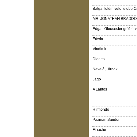
Balga, földmívelő, utóbb 
MR. JONATHAN BRADDOCK
Edgar, Gloucester gróf törv
Edwin
Vladimir
Dienes
Nevelő, Hírnök
Jago
A Lantos
Hírmondó
Pázmán Sándor
Finache