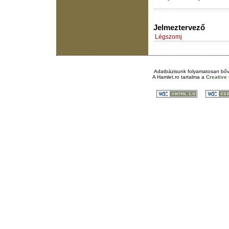
Jelmeztervező
Légszomj
Adatbázisunk folyamatosan bőv
A
Hamlet.ro
tartalma a
Creativ