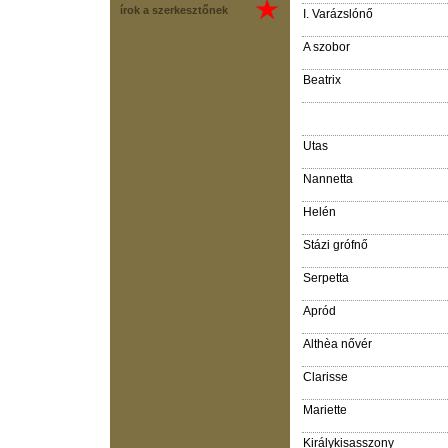
írok a szerkesztőnek
I. Varázslónő
A szobor
Beatrix
Utas
Nannetta
Helén
Stázi grófnő
Serpetta
Apród
Althèa nővér
Clarisse
Mariette
Királykisasszony