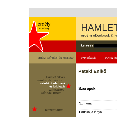
erdély
HAMLET
broadway
erdélyi előadások & kr
keresés
erdélyi színház- és kritikatár:
979 előadás
904 szín
Pataki Enikő
Hamlet cikkek
színházak műsora
színházi adatbank
és kritikatár
Szerepek:
színháznet
színházi fórum
Szimona
kinyomtatom
Éduska, a lánya