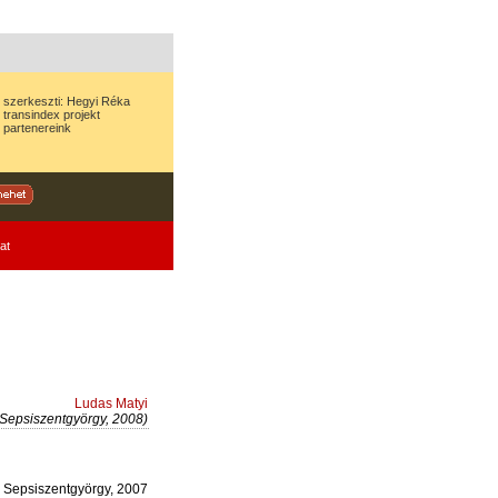
szerkeszti:
Hegyi Réka
transindex
projekt
partenereink
at
Ludas Matyi
(Sepsiszentgyörgy, 2008)
Sepsiszentgyörgy, 2007