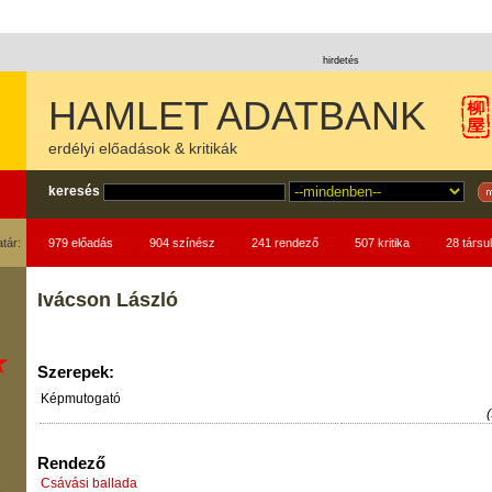
hirdetés
HAMLET ADATBANK
erdélyi előadások & kritikák
keresés
atár:
979 előadás
904 színész
241 rendező
507 kritika
28 társul
Ivácson László
Szerepek:
Képmutogató
Rendező
Csávási ballada