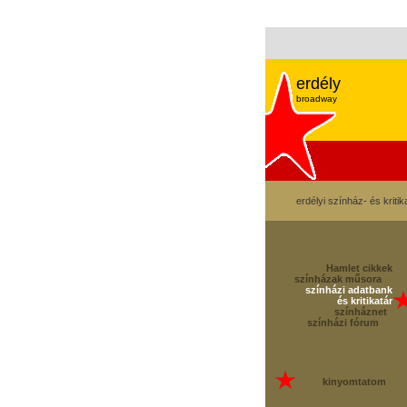
erdély
broadway
erdélyi színház- és kritik
Hamlet cikkek
színházak műsora
színházi adatbank
és kritikatár
színháznet
színházi fórum
kinyomtatom