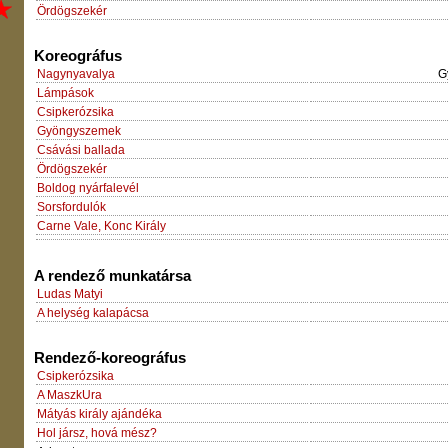
Ördögszekér
Koreográfus
Nagynyavalya
G
Lámpások
Csipkerózsika
Gyöngyszemek
Csávási ballada
Ördögszekér
Boldog nyárfalevél
Sorsfordulók
Carne Vale, Konc Király
A rendező munkatársa
Ludas Matyi
A helység kalapácsa
Rendező-koreográfus
Csipkerózsika
A MaszkUra
Mátyás király ajándéka
Hol jársz, hová mész?