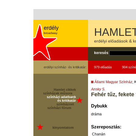
erdély
HAMLET
broadway
erdélyi előadások & kr
keresés
erdélyi színház- és kritikatár:
979 előadás
904 szín
Állami Magyar Színház
, 
Ansky S.
Hamlet cikkek
színházak műsora
Fehér tűz, fekete
színházi adatbank
és kritikatár
színháznet
Dybukk
színházi fórum
dráma
Szereposztás:
kinyomtatom
Chanán