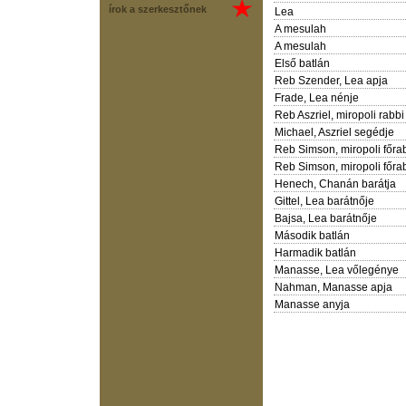
írok a szerkesztőnek
Lea
A mesulah
A mesulah
Első batlán
Reb Szender, Lea apja
Frade, Lea nénje
Reb Aszriel, miropoli rabbi
Michael, Aszriel segédje
Reb Simson, miropoli főra
Reb Simson, miropoli főra
Henech, Chanán barátja
Gittel, Lea barátnője
Bajsa, Lea barátnője
Második batlán
Harmadik batlán
Manasse, Lea vőlegénye
Nahman, Manasse apja
Manasse anyja