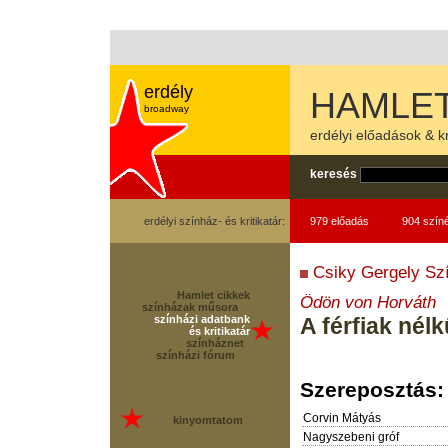
erdély
HAMLET
broadway
erdélyi előadások & kr
keresés
erdélyi színház- és kritikatár:
979 előadás
904 szín
Csiky Gergely Sz
Hamlet cikkek
Ödön von Horváth
színházak műsora
színházi adatbank
A férfiak nélkü
és kritikatár
színháznet
színházi fórum
Szereposztás:
Corvin Mátyás
kinyomtatom
Nagyszebeni gróf