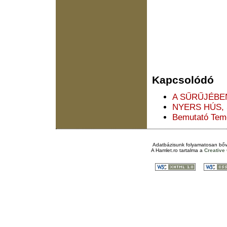
Kapcsolódó
A SŰRŰJÉBE
NYERS HÚS, 
Bemutató Teme
Adatbázisunk folyamatosan bőv
A
Hamlet.ro
tartalma a
Creativ