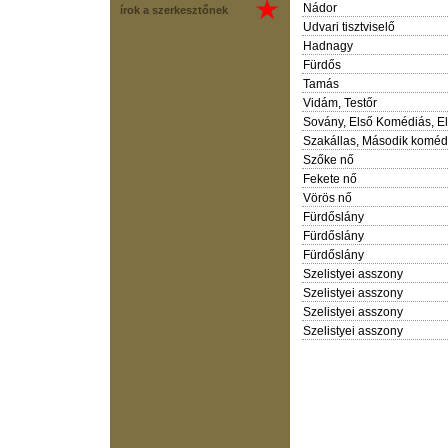
Nádor
írok a szerkesztőnek
Udvari tisztviselő
Hadnagy
Fürdős
Tamás
Vidám, Testőr
Sovány, Első Komédiás, El
Szakállas, Második koméd
Szőke nő
Fekete nő
Vörös nő
Fürdőslány
Fürdőslány
Fürdőslány
Szelistyei asszony
Szelistyei asszony
Szelistyei asszony
Szelistyei asszony