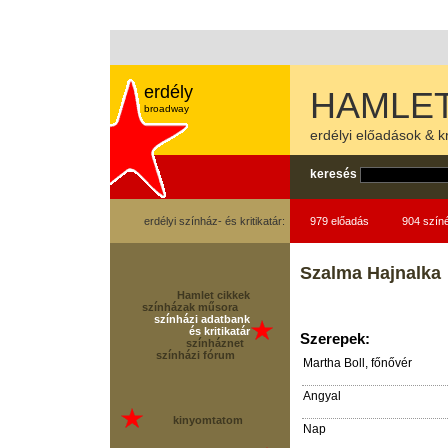
erdély
HAMLET
broadway
erdélyi előadások & kr
keresés
erdélyi színház- és kritikatár:
979 előadás
904 szín
Szalma Hajnalka
Hamlet cikkek
színházak műsora
színházi adatbank
és kritikatár
Szerepek:
színháznet
színházi fórum
Martha Boll, főnővér
Angyal
kinyomtatom
Nap