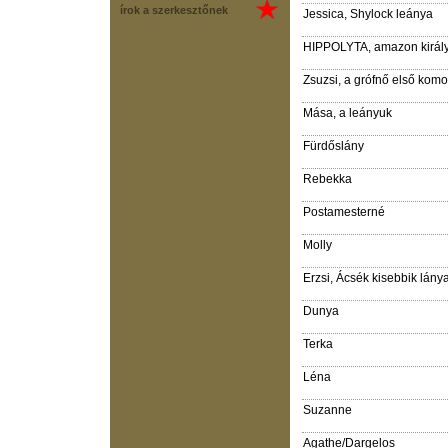
írok a szerkesztőnek
Jessica, Shylock leánya
HIPPOLYTA, amazon királ
Zsuzsi, a grófnő első komo
Mása, a leányuk
Fürdőslány
Rebekka
Postamesterné
Molly
Erzsi, Ácsék kisebbik lány
Dunya
Terka
Léna
Suzanne
Agathe/Dargelos