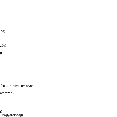
ada)
szág)
g)
ka, r. Kövesdy István)
arország)
r)
– Magyarország)