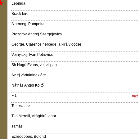
Leonida
Brack bíró
A herceg, Pompeius
Prozorov, Andrej Szergejevics
George, Clarence hercege, a király öccse
Vojnyickij, Ivan Petrovics
Sir Hugó Evans, velszi pap
Az éj várfalainak őre
Náthás Angol Költő
F 1
Egy 
Teiresziasz
Tito Merelli, világhírű tenor
Tamás
Ezreddobos, Bolond