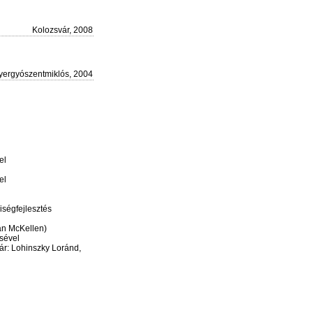
Kolozsvár, 2008
yergyószentmiklós, 2004
el
el
ségfejlesztés
an McKellen)
sével
r: Lohinszky Loránd,