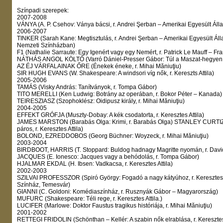
Színpadi szerepek:
2007-2008
VÁNYA (A. P. Csehov: Ványa bácsi, r. Andrei Şerban – Amerikai Egyesült Áll
2006-2007
TINKER (Sarah Kane: Megtisztulás, r. Andrei Şerban – Amerikai Egyesült Ál
Nemzeti Színházban)
F1 (Nathalie Sarraute: Egy Igenért vagy egy Nemért, r. Patrick Le Mauff – Fr
NÁTHÁS ANGOL KÖLTŐ (Varró Dániel-Presser Gábor: Túl a Maszat-hegyen, r.
AZ ÉJ VÁRFALAINAK ŐRE (Énekek éneke, r. Mihai Măniuţiu)
SIR HUGH EVANS (W. Shakespeare: A windsori víg nők, r. Kereszts Attila)
2005-2006
TAMÁS (Visky András: Tanítványok, r. Tompa Gábor)
TITO MERELLI (Ken Ludwig: Botrány az operában, r. Bokor Péter – Kanada)
TEIRESZIASZ (Szophoklész: Oidipusz király, r. Mihai Măniuţiu)
2004-2005
EFFEKT GRÓFJA (Muszty-Dobay: A kék csodatorta, r. Keresztes Attila)
JAMES MARSTON (Barabás Olga: Krimi, r. Barabás Olga) STANLEY CURTIZ
páros, r. Keresztes Attila)
BOLOND, EZREDDOBOS (Georg Büchner: Woyzeck, r. Mihai Măniuţiu)
2003-2004
BIRDBOOT, HARRIS (T. Stoppard: Buldog hadnagy Magritte nyomán, r. David 
JACQUES (E. Ionesco: Jacques vagy a behódolás, r. Tompa Gábor)
HJALMAR EKDAL (H. Ibsen: Vadkacsa, r. Keresztes Attila)
2002-2003
SZILVAI PROFESSZOR (Spiró György: Fogadó a nagy kátyúhoz, r. Keresztes A
Színház, Temesvár)
GIANNI (C. Goldoni: Komédiaszínház, r. Rusznyák Gábor – Magyarország)
MUFURC (Shakespeare: Téli rege, r. Keresztes Attila.)
LUCIFER (Marlowe: Doktor Faustus tragikus históriája, r. Mihai Măniuţiu)
2001-2002
RETTEGI FRIDOLIN (Schönthan – Kellér: A szabin nők elrablása, r. Keresztes 