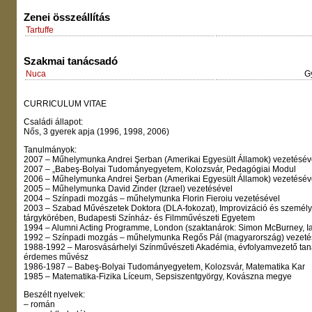
Zenei összeállítás
Tartuffe
Szakmai tanácsadó
Nuca
G
CURRICULUM VITAE
Családi állapot:
Nős, 3 gyerek apja (1996, 1998, 2006)
Tanulmányok:
2007 – Műhelymunka Andrei Şerban (Amerikai Egyesült Államok) vezetésév
2007 – „Babeş-Bolyai Tudományegyetem, Kolozsvár, Pedagógiai Modul
2006 – Műhelymunka Andrei Şerban (Amerikai Egyesült Államok) vezetésév
2005 – Műhelymunka David Zinder (Izrael) vezetésével
2004 – Színpadi mozgás – műhelymunka Florin Fieroiu vezetésével
2003 – Szabad Művészetek Doktora (DLA-fokozat), Improvizáció és személyi
tárgykörében, Budapesti Színház- és Filmművészeti Egyetem
1994 – Alumni Acting Programme, London (szaktanárok: Simon McBurney, I
1992 – Színpadi mozgás – műhelymunka Regős Pál (magyarország) vezeté
1988-1992 – Marosvásárhelyi Színművészeti Akadémia, évfolyamvezető taná
érdemes művész
1986-1987 – Babeş-Bolyai Tudományegyetem, Kolozsvár, Matematika Kar
1985 – Matematika-Fizika Líceum, Sepsiszentgyörgy, Kovászna megye
Beszélt nyelvek:
– román