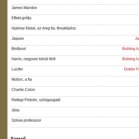
James Marston
Effekt grófja
Hjalmar Ekdal, az öreg fia, fényképész
Jaques
Ja
Birdboot
Bulldog 
Harris, negyven körüli férfi
Bulldog 
Lucifer
Doktor Fa
Mufurc, a fia
Charlie Colon
Rettegi Fridolin, színigazgató
Jása
Szilvai professzor
Szerző