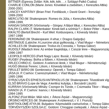
BITTNER (Egressy Zoltán: Kék, kék, kék…, r. Szilágyi-Palkó Csaba)
CHARLIE CONLON (Marie Jones: Kövekkel a zsebében, r. Keresztes Attila)
2000-2001
LANCEY KAPITÁNY (Brian Friel: Fordítások, r. David Grant – Írország)
1999-2000
MERCUTIO (W. Shakespeare: Romeo és Júlia, r. Keresztes Attila)
1998-1999
HANGAI SÁNDOR (Vörösmarty – Görgey: A fátyol titkai, r. Keresztes Attila)
RALPH CLARK (T. Wartenbaker: Kinek kell a színház?, r. Bokor Péter – Kan
KIKÁLTÓ (Bertolt Brecht – Kurt Weil: Koldusopera, r. Kövesdy István)
1997-1998
FERDINÁND (W. Shakespeare: A vihar, r. Dragos Galgoţiu)
MISTINGUE (Labiche: A Lourcine utcai gyilkosság, r. Vlad Mugur – Németor
ACHILLES (W. Shakespeare: Troilus és Cressida, r. Tompa Gábor)
RUDOLF (Madách Imre: Az ember tragédiája, r. Csiszár Imre – Magyarorszá
1996-1997
LEOPOLD HERCEG (Parti Nagy Lajos: Ibusár, r. Kövesdy István)
RUGBY (Feydeau: Bolha a fülben, r. Kövesdy István)
ARLECCHINO (C. Goldoni: A velencei ikrek, r. Vlad Mugur – Németország)
HUGÓ (Molnár Ferenc: Liliom, r. Kövesdy István)
FIRULET BÁRO (W. Gombrowicz: Operett, r. Tompa Gábor)
JÁSA (A. P. Csehov: Cseresznyéskert, r. Vlad Mugur – Németország)
1995-1996
SYRACUSAI ÉS EPHESUSI ANTIPHOLUS (W. Shakespeare: Tévedések vígjáté
ELSŐ BRÁVO (Lope de Vega: A kertész kutyája, r. Bocsárdi László)
KURRAH (Vörösmarty Mihály: Csongor és Tünde, r. Csizmadia Tibor – Magy
IVANOV (A. P. Csehov: Ivanov, r. Kövesdy István)
1994-1995
ALFONZ (Füst Milán: Máli néni, r. Árkosi Árpád – Magyarország)
ORSINO HERCEG (W. Shakespeare: A vízkereszt, r. V. I. Frunză)
BARTHOLOMÉ ATYA (M. Bulgakov: Képmutatók cselszövése, r. Tompa Gábo
TÖRVÉNYSZÉKI SZOLGA (C. Goldoni: Chioggiai csetepaté, r. Árkosi Árpád 