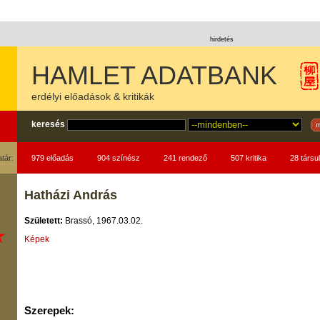
hirdetés
HAMLET ADATBANK
erdélyi előadások & kritikák
keresés
atár:
979 előadás
904 színész
241 rendező
507 kritika
28 társul
Hatházi András
Született:
Brassó, 1967.03.02.
Képek
Szerepek: