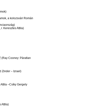
amok)
lamok, a kolozsvári Román
anciaország)
 Keresztes Attila)
 (Ray Cooney: Páratlan
Zinder – Izrael)
ttila –Csíky Gergely
Attila)