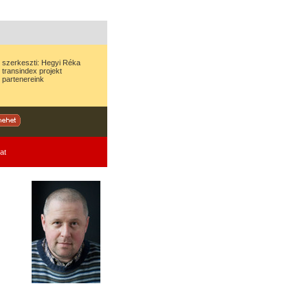
szerkeszti:
Hegyi Réka
transindex
projekt
partenereink
at