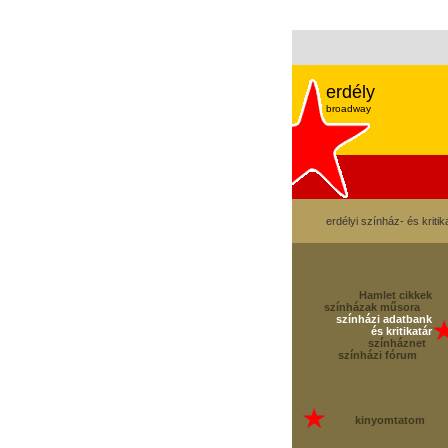
erdély
broadway
erdélyi színház- és kritik
Hamlet cikkek
színházak műsora
színházi adatbank
és kritikatár
színháznet
színházi fórum
kinyomtatom