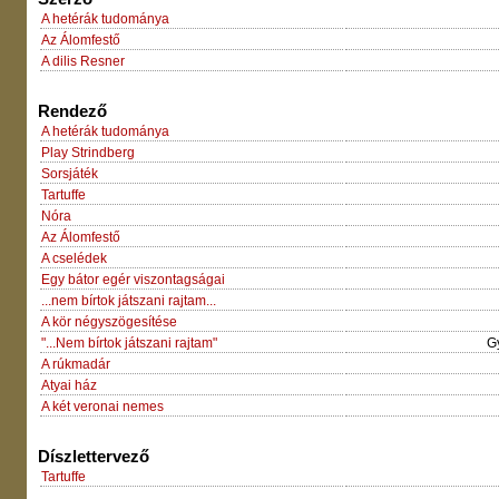
A hetérák tudománya
Az Álomfestő
A dilis Resner
Rendező
A hetérák tudománya
Play Strindberg
Sorsjáték
Tartuffe
Nóra
Az Álomfestő
A cselédek
Egy bátor egér viszontagságai
...nem bírtok játszani rajtam...
A kör négyszögesítése
"...Nem bírtok játszani rajtam"
G
A rúkmadár
Atyai ház
A két veronai nemes
Díszlettervező
Tartuffe