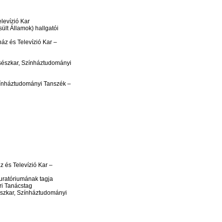
levízió Kar
ült Államok) hallgatói
z és Televízió Kar –
sészkar, Színháztudományi
zínháztudományi Tanszék –
 és Televízió Kar –
Kuratóriumának tagja
ri Tanácstag
észkar, Színháztudományi