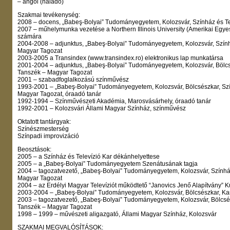
– angol (haladó)
Szakmai tevékenység:
2008 – docens, „Babeş-Bolyai” Tudományegyetem, Kolozsvár, Színház és Te
2007 – műhelymunka vezetése a Northern Illinois University (Amerikai Egyes
számára
2004-2008 – adjunktus, „Babeş-Bolyai” Tudományegyetem, Kolozsvár, Színhá
Magyar Tagozat
2003-2005 a Transindex (www.transindex.ro) elektronikus lap munkatársa
2001-2004 – adjunktus, „Babeş-Bolyai” Tudományegyetem, Kolozsvár, Bölc
Tanszék – Magyar Tagozat
2001 – szabadfoglalkozású színművész
1993-2001 – „Babeş-Bolyai” Tudományegyetem, Kolozsvár, Bölcsészkar, S
Magyar Tagozat, óraadó tanár
1992-1994 – Színművészeti Akadémia, Marosvásárhely, óraadó tanár
1992-2001 – Kolozsvári Állami Magyar Színház, színművész
Oktatott tantárgyak:
Színészmesterség
Színpadi improvizáció
Beosztások:
2005 – a Színház és Televízió Kar dékánhelyettese
2005 – a „Babeş-Bolyai” Tudományegyetem Szenátusának tagja
2004 – tagozatvezető, „Babeş-Bolyai” Tudományegyetem, Kolozsvár, Színház
Magyar Tagozat
2004 – az Erdélyi Magyar Televíziót működtető “Janovics Jenő Alapítvány” 
2003-2004 – „Babeş-Bolyai” Tudományegyetem, Kolozsvár, Bölcsészkar, Ka
2003 – tagozatvezető, „Babeş-Bolyai” Tudományegyetem, Kolozsvár, Bölcs
Tanszék – Magyar Tagozat
1998 – 1999 – művészeti aligazgató, Állami Magyar Színház, Kolozsvár
SZAKMAI MEGVALÓSÍTÁSOK: