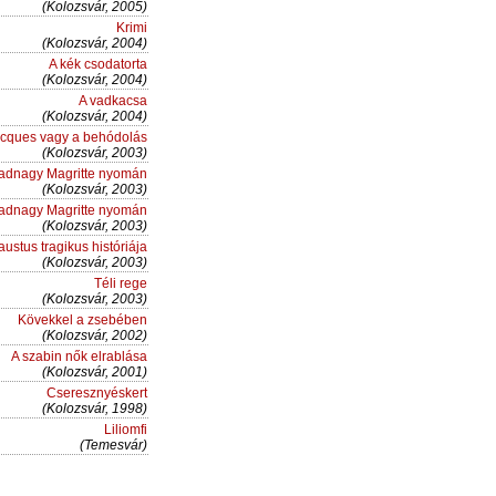
(Kolozsvár, 2005)
Krimi
(Kolozsvár, 2004)
A kék csodatorta
(Kolozsvár, 2004)
A vadkacsa
(Kolozsvár, 2004)
cques vagy a behódolás
(Kolozsvár, 2003)
hadnagy Magritte nyomán
(Kolozsvár, 2003)
hadnagy Magritte nyomán
(Kolozsvár, 2003)
ustus tragikus históriája
(Kolozsvár, 2003)
Téli rege
(Kolozsvár, 2003)
Kövekkel a zsebében
(Kolozsvár, 2002)
A szabin nők elrablása
(Kolozsvár, 2001)
Cseresznyéskert
(Kolozsvár, 1998)
Liliomfi
(Temesvár)