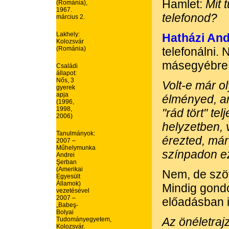
Hamlet:
Mit 
(Románia),
1967.
telefonod?
március 2.
Lakhely:
Hatházi An
Kolozsvár
(Románia)
telefonálni.
másegyébre
Családi
állapot:
Nős, 3
Volt-e már o
gyerek
apja
élményed, a
(1996,
1998,
"rád tört" te
2006)
helyzetben,
Tanulmányok:
érezted, már 
2007 –
Műhelymunka
színpadon ez
Andrei
Şerban
(Amerikai
Nem, de szöv
Egyesült
Államok)
Mindig gond
vezetésével
2007 –
előadásban 
„Babeş-
Bolyai
Az önéletraj
Tudományegyetem,
Kolozsvár,