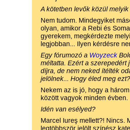
A kötetben levők közül melyi
Nem tudom. Mindegyiket másé
olyan, amikor a Rebi és Soma
gyerekem, megkérdezte melyi
legjobban... Ilyen kérdésre ne
Egy fórumozó a
Woyzeck
Bolo
méltatta. Ezért a szerepedért
díjra, de nem neked ítélték o
jelölnek... Hogy éled meg ezt
Nekem az is jó, hogy a három
között vagyok minden évben.
Idén van esélyed?
Marcel Iureş mellett?! Nincs.
legtöbbször jelölt színész kat