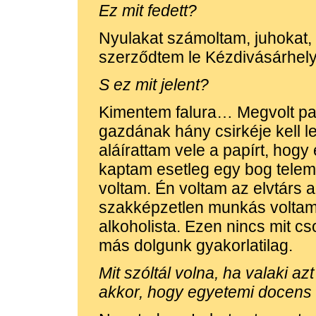
Ez mit fedett?
Nyulakat számoltam, juhokat, 
szerződtem le Kézdivásárhel
S ez mit jelent?
Kimentem falura… Megvolt pa
gazdának hány csirkéje kell l
aláírattam vele a papírt, hogy 
kaptam esetleg egy bog telem
voltam. Én voltam az elvtárs 
szakképzetlen munkás voltam
alkoholista. Ezen nincs mit cs
más dolgunk gyakorlatilag.
Mit szóltál volna, ha valaki a
akkor, hogy egyetemi docens 