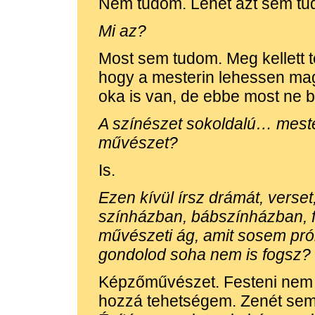
Nem tudom. Lehet azt sem tud
Mi az?
Most sem tudom. Meg kellett t
hogy a mesterin lehessen ma
oka is van, de ebbe most ne 
A színészet sokoldalú… mest
művészet?
Is.
Ezen kívül írsz drámát, verset
színházban, bábszínházban, fil
művészeti ág, amit sosem prób
gondolod soha nem is fogsz?
Képzőművészet. Festeni nem 
hozzá tehetségem. Zenét sem