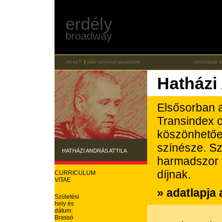
erdély
broadway
mi ez?
|
más színészt javasolok
szinházak 
Hatházi
Elsősorban a
Transindex o
köszönhetőe
színésze. Sz
HATHÁZI ANDRÁS ATTILA
harmadszor
díjnak.
CURRICULUM
VITAE
» adatlapja
Születési
hely és
dátum:
Brassó