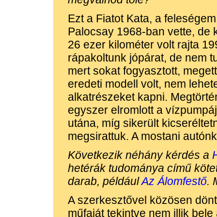
Ezt a Fiatot Kata, a feleségem
Palocsay 1968-ban vette, de 
26 ezer kilométer volt rajta 1
rápakoltunk jópárat, de nem tu
mert sokat fogyasztott, megett
eredeti modell volt, nem lehet
alkatrészeket kapni. Megtörté
egyszer elromlott a vízpumpája
utána, míg sikerült kicserélte
megsirattuk. A mostani autónk a
Következik néhány kérdés a
hetérák tudománya
című kötet
darab, például
Az Álomfestő
. 
A szerkesztővel közösen dönt
műfaját tekintve nem illik bele