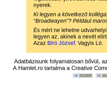
nyerek.
Ki legyen a következő kolléga, 
“Broadwayen”? Például maro
És mért ne lehetne udvarhely
legyen az, akinek a nevét elír
Azaz
Bíró József
. Vagyis Ló.
Adatbázisunk folyamatosan bővül, a
A
Hamlet.ro
tartalma a
Creative Co