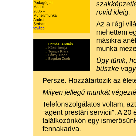
szakképzetl
Pedagógiai
Modul
rövid ideig.
2006 –
Műhelymunka
Andrei
Az a régi vi
Şerban...
tovább ...
mehettem eg
másikra anél
.. Hatházi András
munka mezejé
..
Kézdi Imola
..
Tompa Klára
..
Pálffy Tibor
Úgy tűnik, h
..
Bogdán Zsolt
büszke vagy
Persze. Hozzátartozik az éle
Milyen jellegű munkát végezté
Telefonszolgálatos voltam, az
“agent prestări servicii”. A 20
találkozónkón egy ismerősünk
fennakadva.