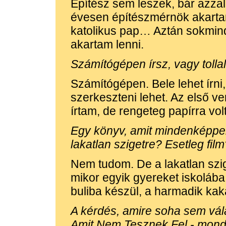
Építész sem leszek, bár azza
évesen építészmérnök akartam
katolikus pap… Aztán sokmin
akartam lenni.
Számítógépen írsz, vagy tolla
Számítógépen. Bele lehet írni, k
szerkeszteni lehet. Az első ve
írtam, de rengeteg papírra vol
Egy könyv, amit mindenképpe
lakatlan szigetre? Esetleg fi
Nem tudom. De a lakatlan szi
mikor egyik gyereket iskolába 
buliba készül, a harmadik k
A kérdés, amire soha sem vál
Amit Nem Tesznek Fel - mond