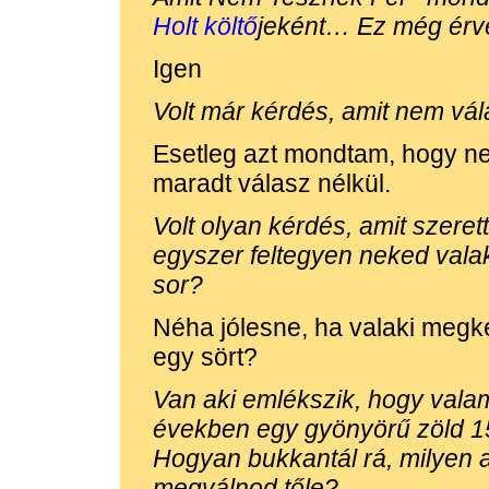
Holt költő
jeként… Ez még érvé
Igen
Volt már kérdés, amit nem vál
Esetleg azt mondtam, hogy 
maradt válasz nélkül.
Volt olyan kérdés, amit szeret
egyszer feltegyen neked valak
sor?
Néha jólesne, ha valaki meg
egy sört?
Van aki emlékszik, hogy vala
években egy gyönyörű zöld 150
Hogyan bukkantál rá, milyen aut
megválnod tőle?