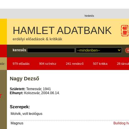
hirdetés
HAMLET ADATBANK
erdélyi előadások & kritikák
keresés
atár:
979 előadás
904 színész
241 rendező
507 kritika
28 társul
Nagy Dezső
Született:
Temesvár, 1941
Elhunyt:
Kolozsvár, 2004.06.14.
Szerepek:
Molvik, volt teológus
Magnus
Bulldog 