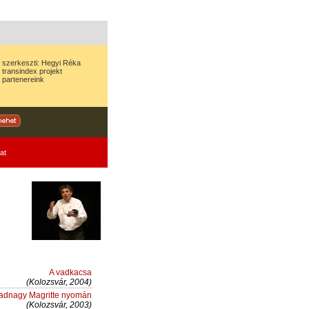
szerkeszti:
Hegyi Réka
transindex
projekt
partenereink
at
A vadkacsa
(Kolozsvár, 2004)
hadnagy Magritte nyomán
(Kolozsvár, 2003)