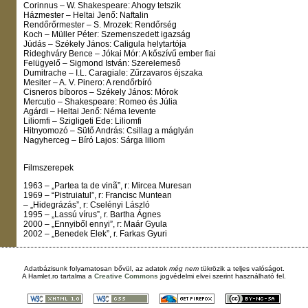
Corinnus – W. Shakespeare: Ahogy tetszik
Házmester – Heltai Jenő: Naftalin
Rendőrőrmester – S. Mrozek: Rendőrség
Koch – Müller Péter: Szemenszedett igazság
Júdás – Székely János: Caligula helytartója
Rideghváry Bence – Jókai Mór: A kőszívű ember fiai
Felügyelő – Sigmond István: Szerelemeső
Dumitrache – I.L. Caragiale: Zűrzavaros éjszaka
Mesiter – A. V. Pinero: A rendőrbíró
Cisneros bíboros – Székely János: Mórok
Mercutio – Shakespeare: Romeo és Júlia
Agárdi – Heltai Jenő: Néma levente
Liliomfi – Szigligeti Ede: Liliomfi
Hitnyomozó – Sütő András: Csillag a máglyán
Nagyherceg – Bíró Lajos: Sárga liliom
Filmszerepek
1963 – „Partea ta de vinã”, r: Mircea Muresan
1969 – “Pistruiatul”, r: Francisc Muntean
– „Hidegrázás”, r: Cselényi László
1995 – „Lassú vírus”, r. Bartha Ágnes
2000 – „Ennyiből ennyi”, r: Maár Gyula
2002 – „Benedek Elek”, r. Farkas Gyuri
Adatbázisunk folyamatosan bővül, az adatok
még nem
tükrözik a teljes valóságot.
A
Hamlet.ro
tartalma a
Creative Commons
jogvédelmi elvei szerint használható fel.