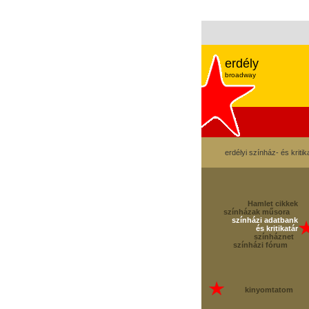
erdély
broadway
erdélyi színház- és kritik
Hamlet cikkek
színházak műsora
színházi adatbank
és kritikatár
színháznet
színházi fórum
kinyomtatom