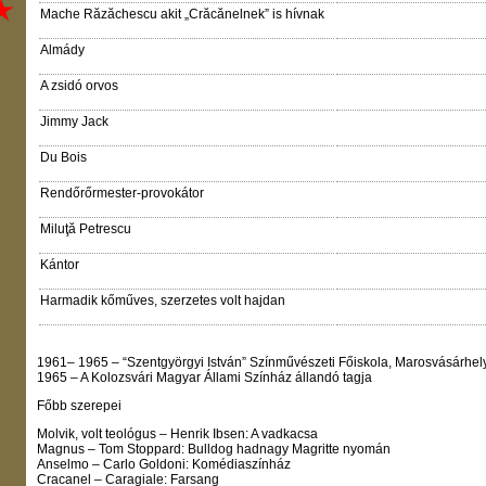
Mache Răzăchescu akit „Crăcănelnek” is hívnak
Almády
A zsidó orvos
Jimmy Jack
Du Bois
Rendőrőrmester-provokátor
Miluţă Petrescu
Kántor
Harmadik kőműves, szerzetes volt hajdan
1961– 1965 – “Szentgyörgyi István” Színművészeti Főiskola, Marosvásárhel
1965 – A Kolozsvári Magyar Állami Színház állandó tagja
Főbb szerepei
Molvik, volt teológus – Henrik Ibsen: A vadkacsa
Magnus – Tom Stoppard: Bulldog hadnagy Magritte nyomán
Anselmo – Carlo Goldoni: Komédiaszínház
Cracanel – Caragiale: Farsang