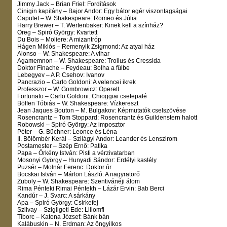
Jimmy Jack – Brian Friel: Fordítások
Cinigin kapitány – Bajor Andor: Egy bátor egér viszontagságai
Capulet – W. Shakespeare: Romeo és Júlia
Harry Brewer – T. Wertenbaker: Kinek kell a színház?
Öreg – Spiró György: Kvartett
Du Bois – Moliere: A mizantróp
Hágen Miklós – Remenyik Zsigmond: Az atyai ház
Alonso – W. Shakespeare: A vihar
Agamemnon – W. Shakespeare: Troilus és Cressida
Doktor Finache – Feydeau: Bolha a fülbe
Lebegyev – A P. Csehov: Ivanov
Pancrazio – Carlo Goldoni: A velencei ikrek
Professzor – W. Gombrowicz: Operett
Fortunato – Carlo Goldoni: Chioggiai csetepaté
Böffen Tóbiás – W. Shakespeare: Vízkereszt
Jean Jaques Bouton – M. Bulgakov: Képmutatók cselszövése
Rosencrantz – Tom Stoppard: Rosencrantz és Guildenstern halott
Robowski – Spiró György: Az imposztor
Péter – G. Büchner: Leonce és Léna
II. Bölömbér Kerál – Szilágyi Andor: Leander és Lenszirom
Postamester – Szép Ernő: Patika
Papa – Örkény István: Pisti a vérzivatarban
Mosonyi György – Hunyadi Sándor: Erdélyi kastély
Puzsér – Molnár Ferenc: Doktor úr
Bocskai István – Márton László: A nagyratörő
Zuboly – W. Shakespeare: Szentivánéji álom
Rima Pénteki Rimai Péntekh – Lázár Ervin: Bab Berci
Kandúr – J. Svarc: A sárkány
Apa – Spiró György: Csirkefej
Szilvay – Szigligeti Ede: Liliomfi
Tiborc – Katona József: Bánk bán
Kalábuskin – N. Erdman: Az öngyilkos