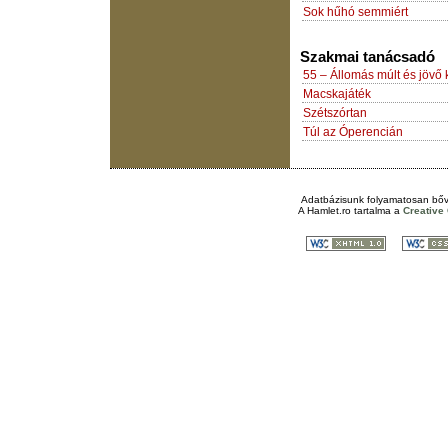
Sok hűhó semmiért
Szakmai tanácsadó
55 – Állomás múlt és jövő 
Macskajáték
Szétszórtan
Túl az Óperencián
Adatbázisunk folyamatosan bőv
A
Hamlet.ro
tartalma a
Creativ