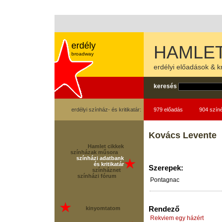
erdély
HAMLET
broadway
erdélyi előadások & kr
keresés
erdélyi színház- és kritikatár:
979 előadás
904 szín
Kovács Levente
Hamlet cikkek
színházak műsora
színházi adatbank
és kritikatár
Szerepek:
színháznet
színházi fórum
Pontagnac
Rendező
kinyomtatom
Rekviem egy házért