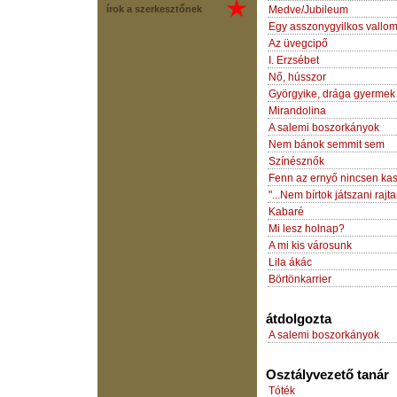
írok a szerkesztőnek
Medve/Jubileum
Egy asszonygyilkos vallo
Az üvegcipő
I. Erzsébet
Nő, hússzor
Györgyike, drága gyermek
Mirandolina
A salemi boszorkányok
Nem bánok semmit sem
Színésznők
Fenn az ernyő nincsen ka
"...Nem bírtok játszani rajt
Kabaré
Mi lesz holnap?
A mi kis városunk
Lila ákác
Börtönkarrier
átdolgozta
A salemi boszorkányok
Osztályvezető tanár
Tóték