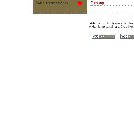
Farsang
írok a szerkesztőnek
Adatbázisunk folyamatosan bőv
A
Hamlet.ro
tartalma a
Creativ