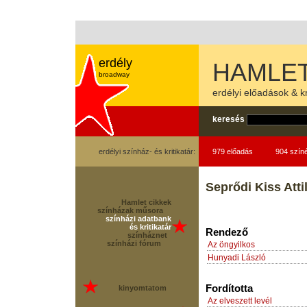
erdély
HAMLET
broadway
erdélyi előadások & kr
keresés
erdélyi színház- és kritikatár:
979 előadás
904 szín
Seprődi Kiss Atti
Hamlet cikkek
színházak műsora
színházi adatbank
és kritikatár
Rendező
színháznet
színházi fórum
Az öngyilkos
Hunyadi László
Fordította
kinyomtatom
Az elveszett levél