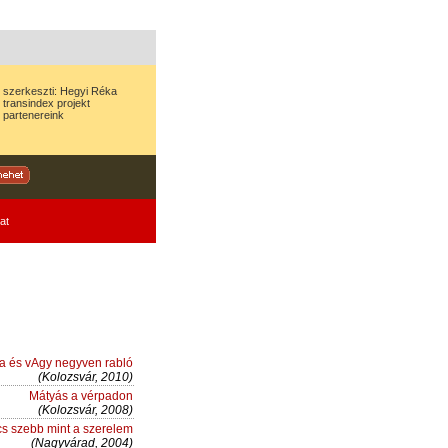
szerkeszti:
Hegyi Réka
transindex
projekt
partenereink
at
ba és vAgy negyven rabló
(Kolozsvár, 2010)
Mátyás a vérpadon
(Kolozsvár, 2008)
cs szebb mint a szerelem
(Nagyvárad, 2004)