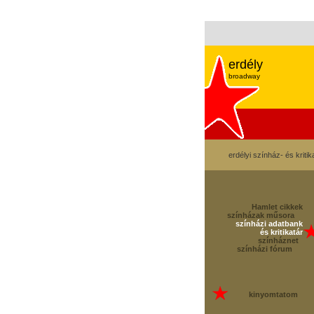
erdély
broadway
erdélyi színház- és kritik
Hamlet cikkek
színházak műsora
színházi adatbank
és kritikatár
színháznet
színházi fórum
kinyomtatom