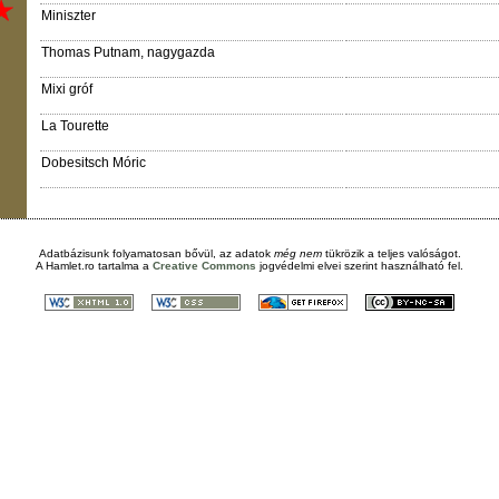
Miniszter
Thomas Putnam, nagygazda
Mixi gróf
La Tourette
Dobesitsch Móric
Adatbázisunk folyamatosan bővül, az adatok
még nem
tükrözik a teljes valóságot.
A
Hamlet.ro
tartalma a
Creative Commons
jogvédelmi elvei szerint használható fel.