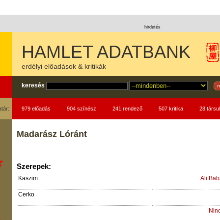
hirdetés
HAMLET ADATBANK
erdélyi előadások & kritikák
keresés
atár:
979 előadás
904 színész
241 rendező
507 kritika
28 társul
Madarász Lóránt
Szerepek:
Kaszim
Ali Ba
Cerko
Nin