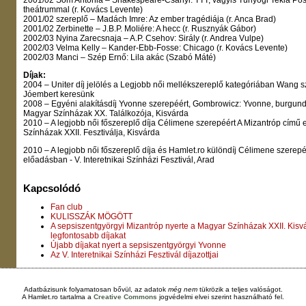
2001/02 Som Antónia – Shakespeare-Csányi: TTT, vagyis Tunyogi Tekla Pos
theátrummal (r. Kovács Levente)
2001/02 szereplő – Madách Imre: Az ember tragédiája (r. Anca Brad)
2001/02 Zerbinette – J.B.P. Moliére: A hecc (r. Rusznyák Gábor)
2002/03 Nyina Zarecsnaja – A.P. Csehov: Sirály (r. Andrea Vulpe)
2002/03 Velma Kelly – Kander-Ebb-Fosse: Chicago (r. Kovács Levente)
2002/03 Manci – Szép Ernő: Lila akác (Szabó Máté)
Díjak:
2004 – Uniter díj jelölés a Legjobb női mellékszereplő kategóriában Wang s
Jóembert keresünk
2008 – Egyéni alakításdíj Yvonne szerepéért, Gombrowicz: Yvonne, burgund
Magyar Színházak XX. Találkozója, Kisvárda
2010 – A legjobb női főszereplő díja Célimene szerepéért A Mizantróp című
Színházak XXII. Fesztiválja, Kisvárda
2010 – A legjobb női főszereplő díja és Hamlet.ro különdíj Célimene szerepé
előadásban - V. Interetnikai Színházi Fesztivál, Arad
Kapcsolódó
Fan club
KULISSZÁK MÖGÖTT
A sepsiszentgyörgyi Mizantróp nyerte a Magyar Színházak XXII. Kisvá
legfontosabb díjakat
Újabb díjakat nyert a sepsiszentgyörgyi Yvonne
Az V. Interetnikai Színházi Fesztivál díjazottjai
Adatbázisunk folyamatosan bővül, az adatok
még nem
tükrözik a teljes valóságot.
A
Hamlet.ro
tartalma a
Creative Commons
jogvédelmi elvei szerint használható fel.