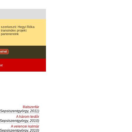
szerkeszti:
Hegyi Réka
transindex
projekt
partenereink
at
Illatszertár
(Sepsiszentgyörgy, 2011)
A három testőr
(Sepsiszentgyörgy, 2010)
A velencei kalmár
(Sepsiszentgyörgy, 2010)