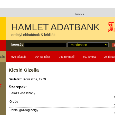
hirdetés
HAMLET ADATBANK
erdélyi előadások & kritikák
keresés
atár:
979 előadás
904 színész
241 rendező
507 kritika
28 társul
Kicsid Gizella
Született:
Kovászna, 1979
Szerepek:
Balázs kisasszony
Ördög
Portia, gazdag hölgy