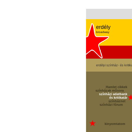
erdély
broadway
erdélyi színház- és kritik
Hamlet cikkek
színházak műsora
színházi adatbank
és kritikatár
színháznet
színházi fórum
kinyomtatom