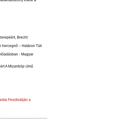
táskisasszony esete a
zerepéért, Brecht:
i hercegnő – Határon Túli
 előadásban - Magyar
ért A Mizantróp című
rdai Fesztiválján a