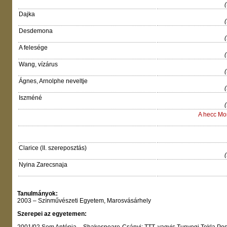
Dajka
Desdemona
A felesége
Wang, vízárus
Ágnes, Arnolphe neveltje
Iszméné
A hecc Mo
Clarice (II. szereposztás)
Nyina Zarecsnaja
Tanulmányok:
2003 – Színművészeti Egyetem, Marosvásárhely
Szerepei az egyetemen: