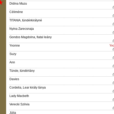
Didina Mazu
Céliméne
TITANIA, tündérkirályné
Nyina Zarecsnaja
Gondos Magdolna, fiatal leány
Yvonne
Yv
Suzy
Ann
Tünde, tündérlány
Davies
Cordelia, Lear király lánya
Lady Macbeth
Verecki Szilvia
Júlia