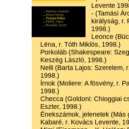
Levente 199
..
Hatházi András
- (Tamási Ár
..
Kézdi Imola
.. Tompa Klára
királyság, r.
..
Pálffy Tibor
..
Bogdán Zsolt
1998.)
Leonce (Büc
Léna, r. Tóth Miklós, 1998.)
Porkoláb (Shakespeare: Szege
Keszég László, 1998.)
Nelli (Barta Lajos: Szerelem, r
1998.)
Írnok (Moliere: A fösvény, r. 
1998.)
Checca (Goldoni: Chioggiai cs
Eszter, 1998.)
Énekszámok, jelenetek (Más 
Kabaré, r. Kovács Levente, 19