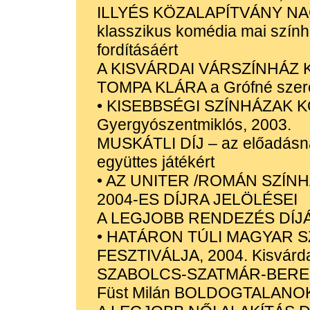
ILLYÉS KÖZALAPÍTVÁNY NAG
klasszikus komédia mai szính
fordításáért
A KISVÁRDAI VÁRSZÍNHÁZ 
TOMPA KLÁRA a Grófné szere
• KISEBBSÉGI SZÍNHÁZAK 
Gyergyószentmiklós, 2003.
MUSKÁTLI DÍJ – az előadásn
együttes játékért
• AZ UNITER /ROMÁN SZÍN
2004-ES DÍJRA JELÖLÉSEI
A LEGJOBB RENDEZÉS DÍJ
• HATÁRON TÚLI MAGYAR S
FESZTIVÁLJA, 2004. Kisvárd
SZABOLCS-SZATMÁR-BEREG
Füst Milán BOLDOGTALANO