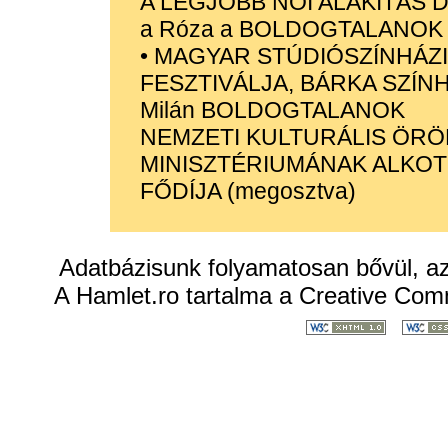
A LEGJOBB NŐI ALAKÍTÁS D
a Róza a BOLDOGTALANOK c
• MAGYAR STÚDIÓSZÍNHÁZI
FESZTIVÁLJA, BÁRKA SZÍNHÁ
Milán BOLDOGTALANOK
NEMZETI KULTURÁLIS ÖR
MINISZTÉRIUMÁNAK ALKO
FŐDÍJA (megosztva)
Adatbázisunk folyamatosan bővül, a
A
Hamlet.ro
tartalma a
Creative Co