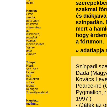
szerepekben
nézni.
szakmai fóru
Hamlet:
Ezek
és diákjaiva
szerint
nem vagy
színpadán. 
túl közeli
mert a hamle
viszonyban
az
hogy érdeme
internetes,
mondjuk
a fórumon.
virtuális
történésekkel.
Van e-
» adatlapja
mail
címed?
Tompa
Színpadi sz
Klári:
Van, de a
Dada (Magya
kézzel
írott
Kovács Leve
levelekért
sokkal
Pearce-né (
jobban
rajongok.
Pygmalion, r
Személyesebbek.
1997.)
Hamlet:...
- (Játék az o
tovább ...