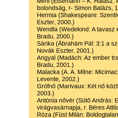
Mimi (Eisemann – K. Halász: F
bolondság, r- Simon Balázs, 1
Hermia (Shakespeare: Szentiv
Eszter, 2000.)
Wendla (Wedekind: A tavasz é
Bradu, 2000.)
Sárika (Ábrahám Pál: 3:1 a sze
Novák Eszter, 2001.)
Angyal (Madách: Az ember tra
Bradu, 2001.)
Malacka (A. A. Milne: Micimac
Levente, 2002.)
Grófnő (Marivaux: Két nő közt,
2003.)
Antónia nővér (Sütő András: E
virágvasárnapja, r. Béres Attil
Róza (Füst Milán: Boldogtalano