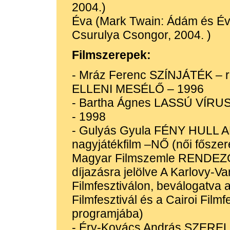
2004.)
Éva (Mark Twain: Ádám és Éva
Csurulya Csongor, 2004. )
Filmszerepek:
- Mráz Ferenc SZÍNJÁTÉK – 
ELLENI MESÉLŐ – 1996
- Bartha Ágnes LASSÚ VÍRUS
- 1998
- Gulyás Gyula FÉNY HULL
nagyjátékfilm –NŐ (női főszer
Magyar Filmszemle RENDEZ
díjazásra jelölve A Karlovy-V
Filmfesztiválon, beválogatva 
Filmfesztivál és a Cairoi Filmf
programjába)
- Éry-Kovács András SZER