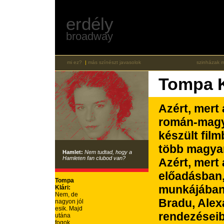
erdély
broadway
mi ez?
|
más színészt javasolok
szinházak 
Tompa K
Azért, mert
román-magy
készült film
több magyar
Hamlet:
Nem tudtad, hogy a
Hamleten
fan clubod
van?
Azért, mert
előadásban,
Tompa
munkájában
Klári:
Nem, de
Bradu, Alex
nagyon jól
esik. Majd
rendezéseib
utána
fogok