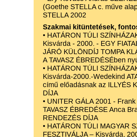
(Goethe STELLA c. műve alapj
STELLA 2002
Szakmai kitüntetések, fonto
• HATÁRON TÚLI SZÍNHÁZAK
Kisvárda - 2000. - EGY FI
JÁRÓ KÜLÖNDÍJ TOMPA KL
A TAVASZ ÉBREDÉSÉben nyújto
• HATÁRON TÚLI SZÍNHÁZAK
Kisvárda-2000.-Wedekind 
című előadásnak az ILLYÉ
DÍJA
• UNITER GÁLA 2001 - Frank
TAVASZ ÉBREDÉSE Anca Br
RENDEZÉS DÍJA
• HATÁRON TÚLI MAGYAR S
FESZTIVÁLJA – Kisvárda, 20