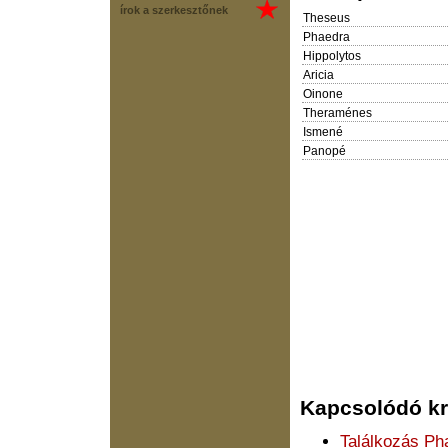
írok a szerkesztőnek
Theseus
Phaedra
Hippolytos
Aricia
Oinone
Theraménes
Ismené
Panopé
Kapcsolódó kri
Találkozás Ph