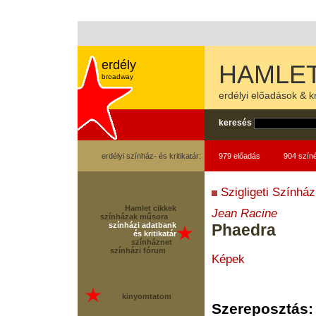
erdély
HAMLET
broadway
erdélyi előadások & kr
keresés
erdélyi színház- és kritikatár:
979 előadás
904 szín
Szigligeti Színház
Hamlet cikkek
Jean Racine
színházak műsora
színházi adatbank
Phaedra
és kritikatár
színháznet
színházi fórum
Képek
kinyomtatom
Szereposztás: