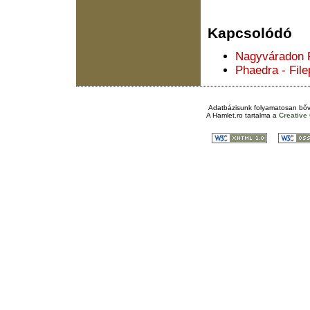
Kapcsolódó
Nagyváradon 
Phaedra - File
Adatbázisunk folyamatosan bőv
A
Hamlet.ro
tartalma a
Creativ