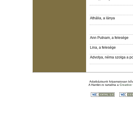
Athália, a lánya
Ann Putnam, a felesége
Lina, a felesége
Advotya, néma szolga a p
Adatbázisunk folyamatosan bőv
A
Hamlet.ro
tartalma a
Creativ