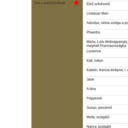
írok a szerkesztőnek
Első színésznő
Lindauer Mari
Advotya, néma szolga a p
Phaedra
Maria, Lola dédnagyanyja, 
meghalt Franciaországba
Lucienne
Kati, rokon
Katalin, francia királyné, I
Jane
A lány
Frigyesné
Susan, pincérnő
Molly, szolgáló
Nancy, szolgáló