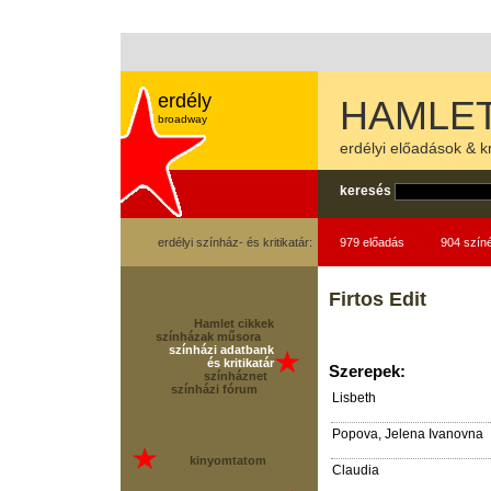
erdély
HAMLET
broadway
erdélyi előadások & kr
keresés
erdélyi színház- és kritikatár:
979 előadás
904 szín
Firtos Edit
Hamlet cikkek
színházak műsora
színházi adatbank
és kritikatár
Szerepek:
színháznet
színházi fórum
Lisbeth
Popova, Jelena Ivanovna
kinyomtatom
Claudia