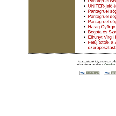
Pantagruel Bo
UNITER-jelöl
Pantagruel sóg
Pantagruel sóg
Pantagruel sóg
Harag György
Bogota és Sza
Elhunyt Virgil
Felújították a
szereposztás
Adatbázisunk folyamatosan bőv
A
Hamlet.ro
tartalma a
Creativ