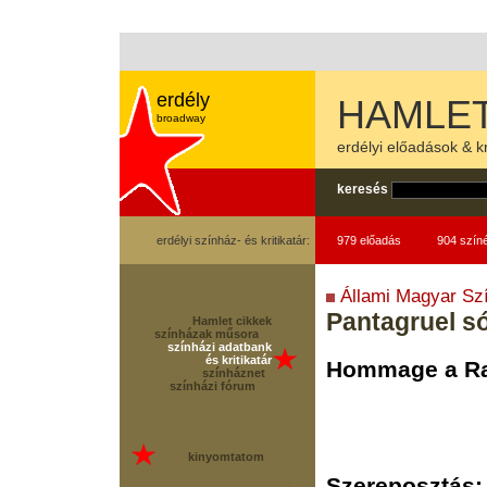
erdély
HAMLET
broadway
erdélyi előadások & kr
keresés
erdélyi színház- és kritikatár:
979 előadás
904 szín
Állami Magyar Sz
Pantagruel s
Hamlet cikkek
színházak műsora
színházi adatbank
és kritikatár
Hommage a Ra
színháznet
színházi fórum
kinyomtatom
Szereposztás: