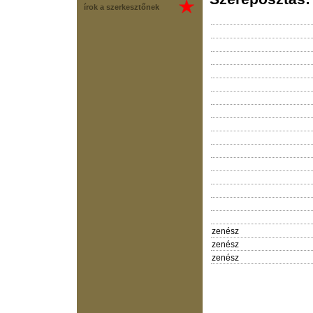
írok a szerkesztőnek
zenész
zenész
zenész