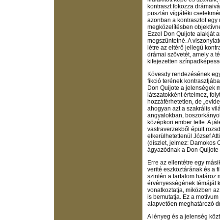
kontraszt fokozza drámaiv
pusztán vígjátéki cselekmé
azonban a kontrasztot egy m
megközelítésben objektívnek
Ezzel Don Quijote alakját 
megszüntetné. A viszonyla
létre az eltérő jellegű kont
drámai szövetét, amely a t
kifejezetten színpadképessé
Kövesdy rendezésének egyi
fikció terének kontrasztjá
Don Quijote a jelenségek 
látszatokként értelmez, fo
hozzáférhetetlen, de „evide
ahogyan azt a szakrális vil
angyalokban, boszorkányo
középkori ember tette. A j
vastraverzekből épült roz
elkerülhetetlenül József Att
(díszlet, jelmez: Damokos 
ágyazódnak a Don Quijote-
Erre az ellentétre egy más
verité eszköztárának és a f
szintén a tartalom határoz
érvényességének témáját k
vonatkoztatja, miközben az
is bemutatja. Ez a motívum
alapvetően meghatározó drám
A lényeg és a jelenség közt