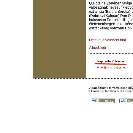
Quijote helyzetében találj
valóságnak nevezünk éppoly
ezt a húg (Bartha Boróka),
(Debreczi Kálmán) Don Quijo
hatásosan föl is erősíti –, 
életlehetőségek közül kéts
esztétikailag vonzóbb Don Q
Othello, a velencei mór
A búsképű
kapcsolódó írások
Adatbázisunk folyamatosan bőv
A
Hamlet.ro
tartalma a
Creativ