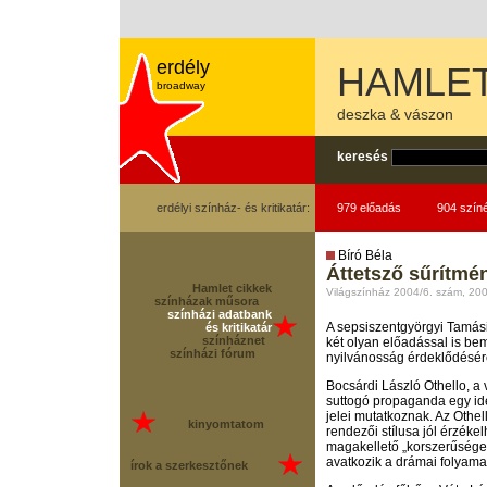
erdély
HAMLE
broadway
deszka & vászon
keresés
erdélyi színház- és kritikatár:
979 előadás
904 szín
Bíró Béla
Áttetsző sűrítmé
Hamlet cikkek
Világszínház 2004/6. szám, 20
színházak műsora
színházi adatbank
A sepsiszentgyörgyi Tamási
és kritikatár
színháznet
két olyan előadással is be
színházi fórum
nyilvánosság érdeklődésére 
Bocsárdi László Othello, a
suttogó propaganda egy ide
jelei mutatkoznak. Az Othel
kinyomtatom
rendezői stílusa jól érzékel
magakellető „korszerűséget
avatkozik a drámai folyamat
írok a szerkesztőnek