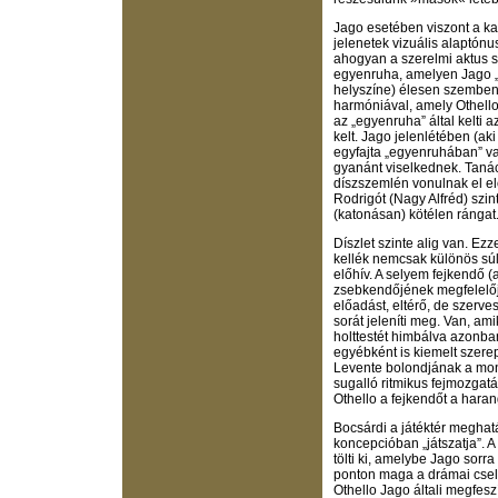
Jago esetében viszont a kato
jelenetek vizuális alaptónusá
ahogyan a szerelmi aktus s
egyenruha, amelyen Jago „
helyszíne) élesen szemben 
harmóniával, amely Othell
az „egyenruha” által kelti a
kelt. Jago jelenlétében (aki
egyfajta „egyenruhában” va
gyanánt viselkednek. Taná
díszszemlén vonulnak el elő
Rodrigót (Nagy Alfréd) szin
(katonásan) kötélen rángat
Díszlet szinte alig van. E
kellék nemcsak különös súly
előhív. A selyem fejkendő
zsebkendőjének megfelelője
előadást, eltérő, de szer
sorát jeleníti meg. Van, am
holttestét himbálva azon
egyébként is kiemelt szerep
Levente bolondjának a mono
sugalló ritmikus fejmozgatá
Othello a fejkendőt a haran
Bocsárdi a játéktér meghatá
koncepcióban „játszatja”. A
tölti ki, amelybe Jago sorr
ponton maga a drámai csel
Othello Jago általi megfes