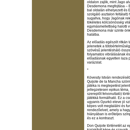
oldalon zajlik, mint Jago al
Desdemona megfojtása – Boc
bal oldalán elhelyezett és
szolgáló asztalon feltálalt)
sugallva, hogy Jagónak rek
tökéletes kölcsönösség vil
egymásmellettiség halotti v
Desdemona már szinte önkén
halálba.
Az előadás egészét ritkán t
jelenetek a többértelműség
szövésű jelentésháló össze
folyamatos vibrálásának és
előadásnak egyetlen laza p
varázslat.
*
Kövesdy István rendezéséb
Quijote de la Mancha ször
játéka is meglepetést jelen
jellegzetesen epikus téma,
szereplőt felvonultató) tör
játékká formálható. Ez a c
ugyanis Gyurkó eleve jó sz
képes volt megtalálni és fu
rendezőelvet, amely a hagy
hiányában is erőteljes szín
és ez a kontraszt.
Don Quijote történetét az 
kialakított képe és szavaik, 