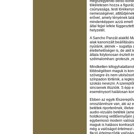
megszégyenítő belső koheren
tökéletesen hozza a figurát
csúnyasága, testi törékeny
nemességével, attitűdjének 
erővel, amely lényének talá
mindenképpen azzá emelt vo
által fejjel lefele függesz
helyzetét.
A Sancho Panzát alakító Má
alak kanonizált beállításán
nyúlánk, akinek – sugallj
életlehetőségei is, de akit
általa folytonosan észlelt é
szélmalomharc groteszk „re
Mindketten kifogyhatatlanok
többségében maguk is kontr
szövegre és nem utolsósorb
színpadon történik, a legki
szokás nevezni. A szerepl
sincsenek illúzióik. S épp 
eseménysort halálosan komo
Ebben az egyik főszereplő
oroszlánrésze van, aki az er
betétek riporterének, illet
audio-vizuális betétek (ame
holdkorong vetítőernyőjén j
egybemosó modern valóságs
maguk is hatásos kontraszt
még a valóságot értelmezi á
fikció értelmeződik valósá