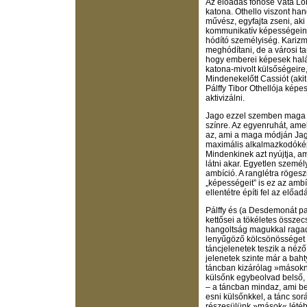
Az előadás főhőse Váta Ló
katona. Othello viszont ha
művész, egyfajta zseni, ak
kommunikatív képességeine
hódító személyiség. Kari
meghódítani, de a városi ta
hogy emberei képesek halá
katona-mivolt külsőségeire
Mindenekelőtt Cassiót (akit 
Pálffy Tibor Othellója kép
aktivizálni.
Jago ezzel szemben maga a
színre. Az egyenruhát, am
az, ami a maga módján Jagót
maximális alkalmazkodóképe
Mindenkinek azt nyújtja, am
látni akar. Egyetlen személy
ambíció. A ranglétra röges
„képességeit” is ez az ambí
ellentétre építi fel az előadá
Pálffy és (a Desdemonát par
kettősei a tökéletes összec
hangoltság magukkal ragad
lenyűgöző kölcsönösséget é
táncjelenetek teszik a néző
jelenetek szinte már a baht
táncban kizárólag »másokn
külsőnk egybeolvad belső, 
– a táncban mindaz, ami be
esni külsőnkkel, a tánc sorá
részesülünk »mások« létéb