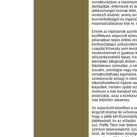
vonatkozásban a maximumig 
átvilágítják, értelmezik és
játékszöveget hoznak létre,
rendezői kísérlet, amely ar
koncentráltságot és ingers
maximalizálásával érje el, si
Ennek az eljárásnak azonba
konfliktusra alapozott drá
pillanatban teljes értékű d
kontrasztalapú szituációter
csapdát Kövesdy sem kerülh
rendezéseinek is gyakran kr
időszerkezetéből fakad. A 
tekintettel átfogható térbe
tökéletesen szimultán, a né
vizuális, axiológiai vagy n
vonatkoztathatja egymásra.
szokásosnál amúgy is mindi
elkerülhetetlenül híjával v
kiépültek, minden újabb vizu
motívum a már kialakult struk
polarizálja, azaz a kontras
már kitűnően alkalmas.
Az expozíciót követően a se
kirajzolt drámai tér erővo
hogy a játék két főszerepl
játékkedvét, és az előadás
szó. Pálffy Tibor már több
színészi képességeiről, ezú
őrült, de őrületében lenyű