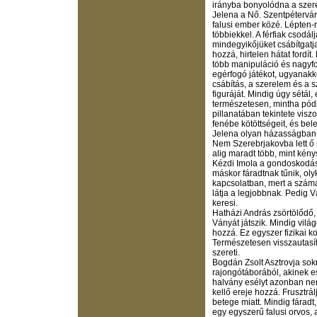
irányba bonyolódna a szere
Jelena a Nő. Szentpétervárr
falusi ember közé. Lépten-
többiekkel. A férfiak csodál
mindegyikőjüket csábítgatja
hozzá, hirtelen hátat fordít
több manipuláció és nagyf
egérfogó játékot, ugyanakk
csábítás, a szerelem és a 
figuráját. Mindig úgy sétá
természetesen, mintha pód
pillanatában tekintete visz
fenébe kötöttségeit, és be
Jelena olyan házasságban k
Nem Szerebrjakovba lett ő
alig maradt több, mint kény
Kézdi Imola a gondoskodás 
máskor fáradtnak tűnik, o
kapcsolatban, mert a szám
látja a legjobbnak. Pedig 
keresi.
Hatházi András zsörtölődő,
Ványát játszik. Mindig vil
hozzá. Ez egyszer fizikai k
Természetesen visszautasít
szereti.
Bogdán Zsolt Asztrovja sokré
rajongótáborából, akinek es
halvány esélyt azonban nem
kellő ereje hozzá. Frusztrá
betege miatt. Mindig fáradt
egy egyszerű falusi orvos, 