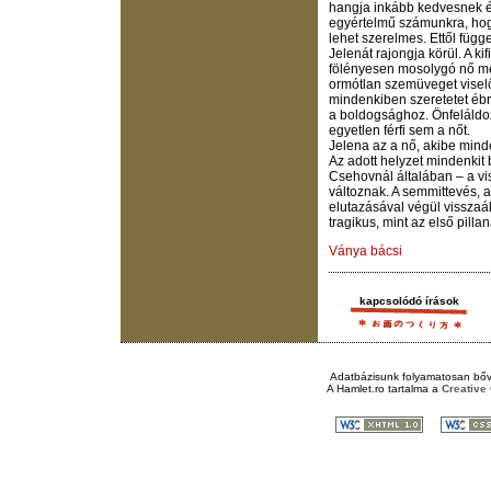
hangja inkább kedvesnek é
egyértelmű számunkra, hog
lehet szerelmes. Ettől füg
Jelenát rajongja körül. A ki
fölényesen mosolygó nő mell
ormótlan szemüveget viselő
mindenkiben szeretetet ébr
a boldogsághoz. Önfeláldo
egyetlen férfi sem a nőt.
Jelena az a nő, akibe mind
Az adott helyzet mindenkit
Csehovnál általában – a vi
változnak. A semmittevés, a
elutazásával végül visszaá
tragikus, mint az első pilla
Ványa bácsi
kapcsolódó írások
Adatbázisunk folyamatosan bőv
A
Hamlet.ro
tartalma a
Creativ