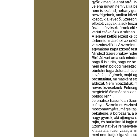
győzik meg Jelenát arról, h
Jelena ugyan nem vallja be 
nem is szabad, néhány gesz
beszélgetnek, amikor közel
közöttük a levegő. Szerebrj
elfojtott vágyak, a sok fesz
őszinte érzések törnek elő 
vadul csókolózik a sárban.
A jelenet kettős érzést kel
történnie, másrészt az erkö
visszataszító is. A szerel
egymásba kapaszkodó testük
Mindezt Szerebrjakov hide
Bíró József arca sok mindent
hogy ő is tudta, hogy ez be 
nem lehet boldog mellette;
büntetni fogja Jelenát hűtl
kezét feleségének, majd úgy
prostituáltat, mi másként é
áldozat. Nem hibáztatjuk, m
heves érzéseknek. Feleség
megfelelő életmódot biztosí
boldog lenni.
Jelenához hasonlóan Szonyá
csúnya. Szerelmes Asztrov
mostohaanyjára, mégis izgat
békülésre, a borozásra, a p
nagy gyerek, aki ujjongva e
rajta, és burkoltan ki fogja 
Szonya hat éve reménytelen
kilátástalan csúnyasága mia
mert nem tudjuk igazán csún