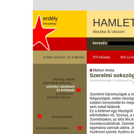
erdély
HAMLE
broadway
deszka & vászon
keresés
erdélyi színház- és kritikatár:
979 előadás
904 szín
Márton Imola
Szerelmi sokszö
Hamlet cikkek
fesztivál-mozaik / huntheater.ro
színházak műsora
színházi adatbank
és kritikatár
színháznet
Szerelmi háromszögek a mi
színházi fórum
Négyszögek, netán ötszöge
szépen bonyolultat és mego
sem sokat találunk.
Ez a történet egy ötszögről
elérhetetlen nő, Szonya, a r
kinyomtatom
Szerebrjakov, az idős férj 
összekuszálódnak. Szerebrj
egymásra vannak utalva. 
írok a szerkesztőnek
Asztrovot szereti. Asztrov