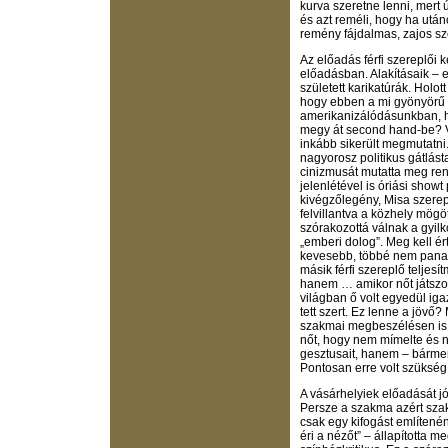
kurva szeretne lenni, mert 
és azt reméli, hogy ha után
remény fájdalmas, zajos sze
Az előadás férfi szereplői 
előadásban. Alakításaik – eg
született karikatúrák. Holo
hogy ebben a mi gyönyörű 
amerikanizálódásunkban, h
megy át second hand-be? V
inkább sikerült megmutatni.
nagyorosz politikus gátlást
cinizmusát mutatta meg re
jelenlétével is óriási show
kivégzőlegény, Misa szerep
felvillantva a közhely mögö
szórakozottá válnak a gyilk
„emberi dolog”. Meg kell ér
kevesebb, többé nem panas
másik férfi szereplő teljesí
hanem … amikor nőt játszott
világban ő volt egyedül iga
tett szert. Ez lenne a jövő
szakmai megbeszélésen is el
nőt, hogy nem mímelte és 
gesztusait, hanem – bármenn
Pontosan erre volt szükség
A vásárhelyiek előadását j
Persze a szakma azért szakm
csak egy kifogást említenén
éri a nézőt” – állapította 