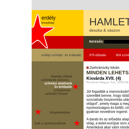
erdély
HAMLE
broadway
deszka & vászon
keresés
erdélyi színház- és kritikatár:
979 előadás
904 szín
Zsehránszky István
MINDEN LEHET
Hamlet cikkek
Kisvárda XVII. (4)
színházak műsora
Romániai Magyar Szó, 2005-06
színházi adatbank
és kritikatár
színháznet
Jól fogadták a marosvásárh
színházi fórum
szerették benne, hogy rálát
szocialista összeomlás után
világot”, amely maga a meg
nyomorúságos és költői, ci
gyakran nevetésre ingerel.
kinyomtatom
A darab és az előadás al
világ, a kelet-európai sors
írok a szerkesztőnek
Amerikává akar válni minde