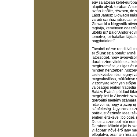
egy sajátosan kelet-európa
alapító atyák korában Amer
aztán kinőtte, részben, d
Lásd Janusz Glowacki mási
váradi színház játszotta n
Glowacki a Negyedik nővér
taglalja, keményen odaszúr
utóbbi is? Bajor Andor egyi
temetve, leírhatatlan fájd
nagyhatalom”.
Távolról nézve rendkívül m
el tőlünk ez a pohár.” Minél
látószöget, hogy gyógyítso
darab színrevitelének a kulc
megteremtése, az igaz és
minden helyzetben, viszon
cselekvésben és megnyilván
megvalósítása, működése sz
viszonylag könnyen előjön 
valóságos emberi tragédia a
Balázs Évánál például töké
megépített ív. A kezdet: sz
golyóálló mellény számára, 
hitte volna, hogy a „szép új
stábfeleség. Ugyancsak szép
politikust őszintén ideali
emberi értékével: bölccsé, 
De ezt a szerepet már nem 
Darabont Mikold díjat is sz
világban” nővé érő lány me
elfoglalva, őszintén hisz a