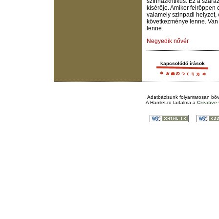
színházkritikus. Ez a szár
kísérője. Amikor felröppen
valamely színpadi helyzet,
következménye lenne. Van 
lenne.
Negyedik nővér
kapcsolódó írások
Adatbázisunk folyamatosan bőv
A
Hamlet.ro
tartalma a
Creativ