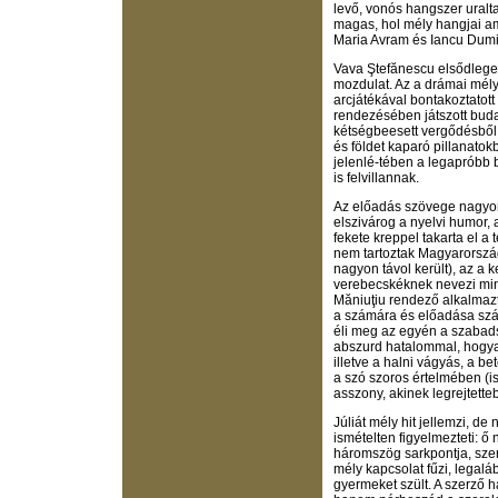
levő, vonós hangszer uralt
magas, hol mély hangjai a
Maria Avram és Iancu Dumit
Vava Ştefănescu elsődlege
mozdulat. Az a drámai mély
arcjátékával bontakoztato
rendezésében játszott buda
kétségbeesett vergődésből,
és földet kaparó pillanatokb
jelenlé-tében a legapróbb
is felvillannak.
Az előadás szövege nagyon
elszivárog a nyelvi humor, 
fekete kreppel takarta el a
nem tartoztak Magyarorszá
nagyon távol került), az a
verebecskéknek nevezi mind
Măniuţiu rendező alkalmazt
a számára és előadása sz
éli meg az egyén a szabad
abszurd hatalommal, hogya
illetve a halni vágyás, a b
a szó szoros értelmében (is
asszony, akinek legrejtette
Júliát mély hit jellemzi, de
ismételten figyelmezteti: 
háromszög sarkpontja, szer
mély kapcsolat fűzi, legalá
gyermeket szült. A szerz