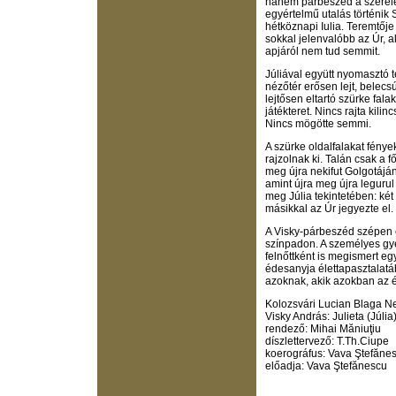
hanem párbeszéd a szerele
egyértelmű utalás történik 
hétköznapi Iulia. Teremtője
sokkal jelenvalóbb az Úr, a
apjáról nem tud semmit.
Júliával együtt nyomasztó té
nézőtér erősen lejt, belecs
lejtősen eltartó szürke fal
játékteret. Nincs rajta kili
Nincs mögötte semmi.
A szürke oldalfalakat fénye
rajzolnak ki. Talán csak a 
meg újra nekifut Golgotáján
amint újra meg újra legurul 
meg Júlia tekintetében: két 
másikkal az Úr jegyezte el.
A Visky-párbeszéd szépen 
színpadon. A személyes gy
felnőttként is megismert eg
édesanyja élettapasztalatá
azoknak, akik azokban az 
Kolozsvári Lucian Blaga N
Visky András: Julieta (Júlia
rendező: Mihai Măniuţiu
díszlettervező: T.Th.Ciupe
koerográfus: Vava Ştefăne
előadja: Vava Ştefănescu