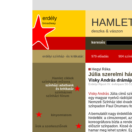
erdély
HAMLE
broadway
deszka & vászon
keresés
erdélyi színház- és kritikatár:
979 előadás
904 szín
Hegyi Réka
Júlia szerelmi 
Hamlet cikkek
Visky András drámáj
színházak műsora
Erdélyi Riport IV. évfolyam 50-
színházi adatbank
és kritikatár
színháznet
Visky András
Júlia című sz
színházi fórum
egy magyar nyelvű rádióját
Nemzeti Színház idei évadn
színpadon Paul Drumaru fo
A bemutatót nagy érdeklődé
kinyomtatom
hirdették: a címszerepet, a
koreográfusra bízta a rend
először színpadon. Kissé é
írok a szerkesztőnek
hamar meg lehet szokni. Eg