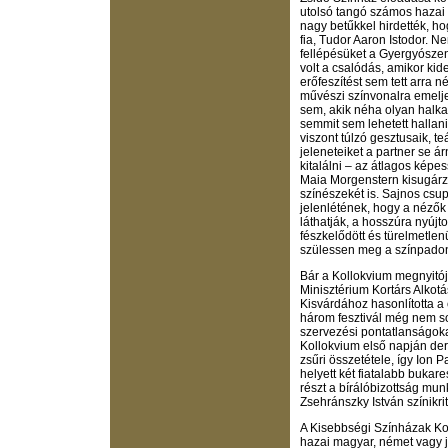
utolsó tangó számos hazai
nagy betűkkel hirdették, ho
fia, Tudor Aaron Istodor. 
fellépésüket a Gyergyósze
volt a csalódás, amikor ki
erőfeszítést sem tett arra 
művészi színvonalra emelje
sem, akik néha olyan halk
semmit sem lehetett hallani
viszont túlzó gesztusaik, t
jeleneteiket a partner se 
kitalálni – az átlagos kép
Maia Morgenstern kisugárz
színészekét is. Sajnos csu
jelenlétének, hogy a nézők
láthatják, a hosszúra nyúj
fészkelődött és türelmetlen
szülessen meg a színpadon.
Bár a Kollokvium megnyitó
Minisztérium Kortárs Alkot
Kisvárdához hasonlította a
három fesztivál még nem so
szervezési pontatlanságoka
Kollokvium első napján derü
zsűri összetétele, így Ion 
helyett két fiatalabb bukare
részt a bírálóbizottság mun
Zsehránszky István színikri
A Kisebbségi Színházak Ko
hazai magyar, német vagy j