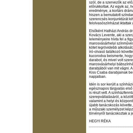
szól, de a szervezők az el
előrukkoltak. Az egyik az,
eredménye, a kortárs dráma
hiszen a bemutatott színda
szerencsés konjunktúrát k
felolvasószínházat iktattak
Elsőként Hatházi András dr
Kovács Levente, aki a szer
leleményeire hívta fel a fi
marosvásárhelyi színművész
kötet legrövidebb alkotását
író-olvasó találkozó követt
kucorodva beismerte, hogy 
darabot, és mivel volt szer
marosvásárhelyi bábszínház
darabjából van mit vágni. A
Kiss Csaba darabjainak bem
napjaiban.
Idén is sor került a szính
egésznapos tárgyalás első 
is részt vett. A színházfen
szerepvállalásáról, a közö
valamint a helyi és központ
újabb tanácskozás követte,
a műszaki személyzet képzé
törvényről tanácskoztak a j
HEGYI RÉKA