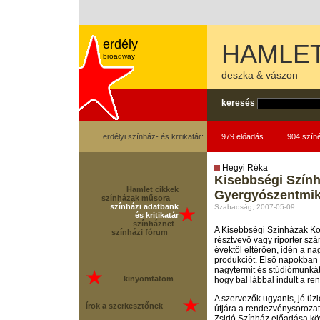
erdély
HAMLE
broadway
deszka & vászon
keresés
erdélyi színház- és kritikatár:
979 előadás
904 szín
Hegyi Réka
Kisebbségi Szính
Hamlet cikkek
Gyergyószentmi
színházak műsora
színházi adatbank
Szabadság, 2007-05-09
és kritikatár
színháznet
A Kisebbségi Színházak Ko
színházi fórum
résztvevő vagy riporter sz
évektől eltérően, idén a n
produkciót. Első napokban 
nagytermit és stúdiómunkát
kinyomtatom
hogy bal lábbal indult a re
A szervezők ugyanis, jó üzl
írok a szerkesztőnek
útjára a rendezvénysorozato
Zsidó Színház előadása kö